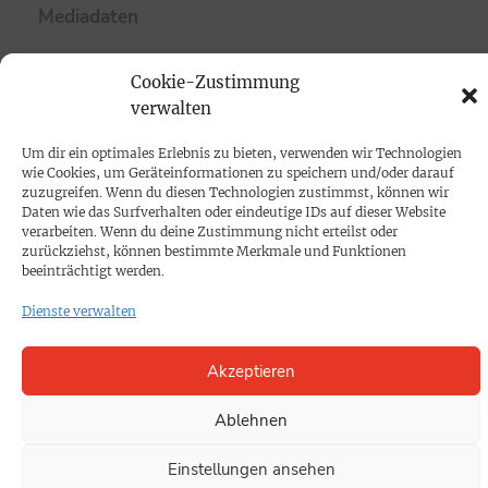
Mediadaten
PROKOMPAKT
Cookie-Zustimmung
verwalten
Impressum
Um dir ein optimales Erlebnis zu bieten, verwenden wir Technologien
SPENDEN
wie Cookies, um Geräteinformationen zu speichern und/oder darauf
zuzugreifen. Wenn du diesen Technologien zustimmst, können wir
Datenschutz
Daten wie das Surfverhalten oder eindeutige IDs auf dieser Website
verarbeiten. Wenn du deine Zustimmung nicht erteilst oder
zurückziehst, können bestimmte Merkmale und Funktionen
KONTAKT
beeinträchtigt werden.
Cookie-Richtlinie
Dienste verwalten
Akzeptieren
Ablehnen
Einstellungen ansehen