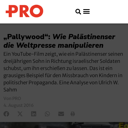
„Pallywood“:
Wie Palästinenser
die Weltpresse manipulieren
Ein YouTube-Film zeigt, wie ein Palästinenser seinen
dreijährigen Sohn in Richtung israelischer Soldaten
schubst, um ihn erschießen zu lassen. Das ist ein
grausiges Beispiel für den Missbrauch von Kindern in
politischer Propaganda. Eine Analyse von Ulrich W.
Sahm
Von PRO
4. August 2016