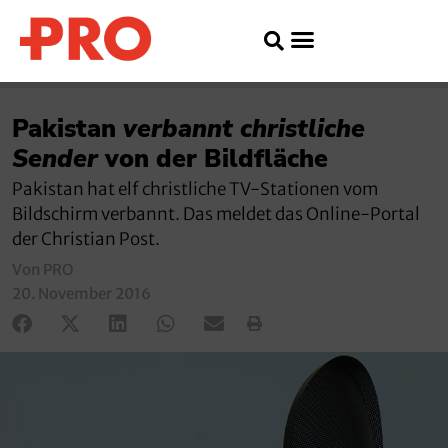
Pakistan
verbannt christliche
Sender
von der Bildfläche
Pakistan hat elf christliche TV-Stationen vom
Bildschirm verbannt. Das meldet das Online-Portal
der Christian Post.
Von PRO
20. November 2016