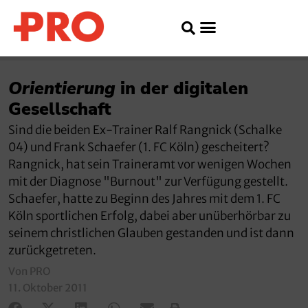
Orientierung
in der digitalen
Gesellschaft
Sind die beiden Ex-Trainer Ralf Rangnick (Schalke
04) und Frank Schaefer (1. FC Köln) gescheitert?
Rangnick, hat sein Traineramt vor wenigen Wochen
mit der Diagnose "Burnout" zur Verfügung gestellt.
Schaefer, hatte zu Beginn des Jahres mit dem 1. FC
Köln sportlichen Erfolg, dabei aber unüberhörbar zu
seinem christlichen Glauben gestanden und ist dann
zurückgetreten.
Von PRO
11. Oktober 2011