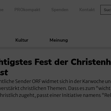
be
PROkompakt
Spenden
Kontakt
Kultur
Meinung
tigstes Fest der Christenh
st
chtliche Sender ORF widmet sich in der Karwoche u
 verstärkt christlichen Themen. Dass es zum "wicht
ristlich zugeht, passt einer Initiative namens "Rel