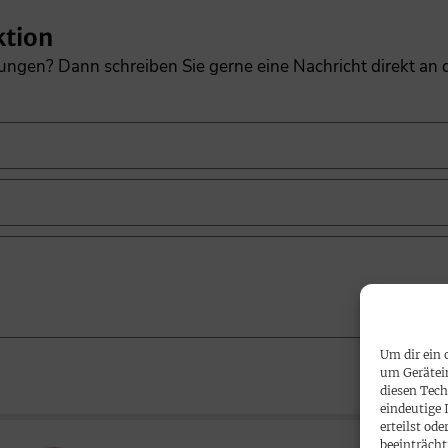
ktion
gungen? Dann schreiben Sie gerne eine Nachricht direkt an
Um dir ein 
um Gerätei
diesen Tech
eindeutige 
erteilst o
beeinträcht