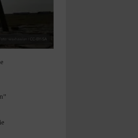
Foto: waxhawian / CC-BY-SA
me
en"
ie