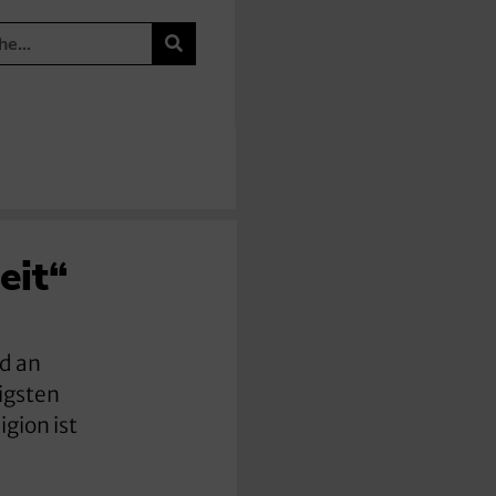
eit“
nd an
igsten
igion ist