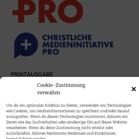
PRINTAUSGABE
Mediadaten
Cookie-Zustimmung
verwalten
PROKOMPAKT
Um dir ein optimales Erlebnis zu bieten, verwenden wir Technologien
Impressum
wie Cookies, um Geräteinformationen zu speichern und/oder darauf
zuzugreifen. Wenn du diesen Technologien zustimmst, können wir
Daten wie das Surfverhalten oder eindeutige IDs auf dieser Website
verarbeiten. Wenn du deine Zustimmung nicht erteilst oder
SPENDEN
zurückziehst, können bestimmte Merkmale und Funktionen
beeinträchtigt werden.