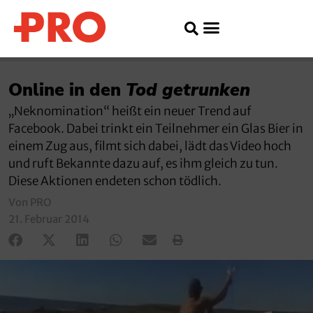
Online in den
Tod getrunken
„Neknomination“ heißt ein neuer Trend auf
Facebook. Dabei trinkt ein Teilnehmer ein Glas Bier in
einem Zug aus, filmt sich dabei, lädt das Video hoch
und ruft Bekannte dazu auf, es ihm gleich zu tun.
Diese Aktionen endeten schon tödlich.
Von PRO
21. Februar 2014