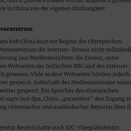
or, durch „hohle Phrasen von der angeblich großen
e in China von der eigenen Mutlosigkeit
ressezentrum
chen hob China kurz vor Beginn der Olympischen
ressezentrum die Internet-Zensur nicht vollständ
gierung laut Medienberichten die Zensur, unter
en Webseiten der britischen BBC und des Internet-
ch gewesen. Viele andere Webseiten blieben jedoch
atter gesperrt. Außerhalb des Medienzentrums ware
 weiter gesperrt. Ein Sprecher des olympischen
 sagte laut dpa, China „garantiere“ den Zugang 
tung chinesischer und ausländischer Reporter über d
entur Reuters hatte auch IOC-Vizepräsidentin