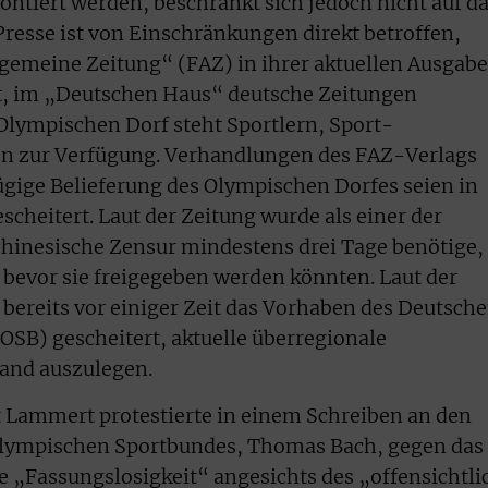
ntiert werden, beschränkt sich jedoch nicht auf d
Presse ist von Einschränkungen direkt betroffen,
lgemeine Zeitung“ (FAZ) in ihrer aktuellen Ausgabe
ubt, im „Deutschen Haus“ deutsche Zeitungen
Olympischen Dorf steht Sportlern, Sport-
en zur Verfügung. Verhandlungen des FAZ-Verlags
zügige Belieferung des Olympischen Dorfes seien in
heitert. Laut der Zeitung wurde als einer der
chinesische Zensur mindestens drei Tage benötige,
 bevor sie freigegeben werden könnten. Laut der
bereits vor einiger Zeit das Vorhaben des Deutsch
SB) gescheitert, aktuelle überregionale
and auszulegen.
 Lammert protestierte in einem Schreiben an den
Olympischen Sportbundes, Thomas Bach, gegen das
 „Fassungslosigkeit“ angesichts des „offensichtli