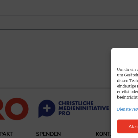
Um dir ein 
um Gerätei
diesen Tech
eindeutige 
erteilst o
beeinträcht
Dienste ver
Akze
PAKT
SPENDEN
KONTAKT