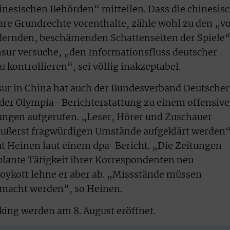
nesischen Behörden“ mitteilen. Dass die chinesis
re Grundrechte vorenthalte, zähle wohl zu den „v
ndernden, beschämenden Schattenseiten der Spiele“
nsur versuche, „den Informationsfluss deutscher
 kontrollieren“, sei völlig inakzeptabel.
sur in China hat auch der Bundesverband Deutscher
der Olympia- Berichterstattung zu einem offensiv
ngen aufgerufen. „Leser, Hörer und Zuschauer
ußerst fragwürdigen Umstände aufgeklärt werden“
 Heinen laut einem dpa-Bericht. „Die Zeitungen
plante Tätigkeit ihrer Korrespondenten neu
ykott lehne er aber ab. „Missstände müssen
emacht werden“, so Heinen.
king werden am 8. August eröffnet.