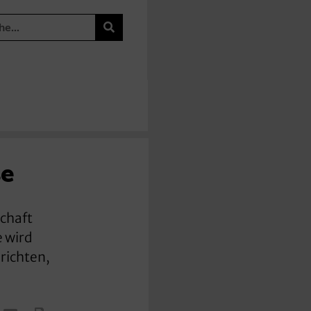
se
chaft
 wird
erichten,