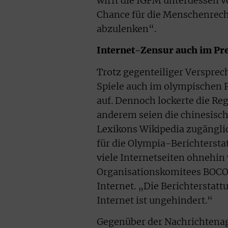
wirft die IGFM unterdessen v
Chance für die Menschenrecht
abzulenken“.
Internet-Zensur auch im P
Trotz gegenteiliger Verspre
Spiele auch im olympischen P
auf. Dennoch lockerte die Re
anderem seien die chinesisch
Lexikons Wikipedia zugängli
für die Olympia-Berichterst
viele Internetseiten ohnehin
Organisationskomitees BOCOG
Internet. „Die Berichterstat
Internet ist ungehindert.“
Gegenüber der Nachrichtenag