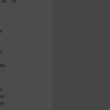
e
er
die
er
um
ten