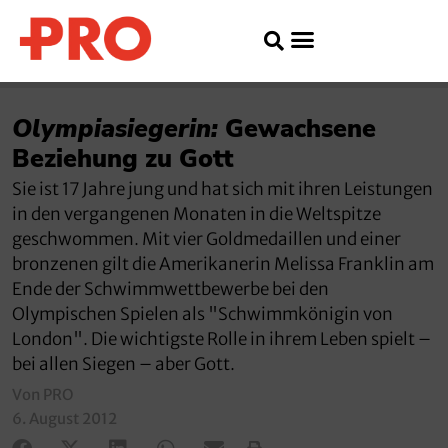
Olympiasiegerin:
Gewachsene
Beziehung zu Gott
Sie ist 17 Jahre jung und hat sich mit ihren Leistungen
in den vergangenen Monaten in die Weltspitze
geschwommen. Mit vier Goldmedaillen und einer
bronzenen gilt die Amerikanerin Melissa Franklin am
Ende der Schwimmwettbewerbe bei den
Olympischen Spielen als "Schwimmkönigin von
London". Die wichtigste Rolle in ihrem Leben spielt –
bei allen Siegen – aber Gott.
Von PRO
6. August 2012