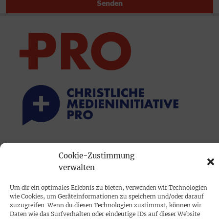
Senden
PRINTAUSGABE
Cookie-Zustimmung
Mediadaten
verwalten
Um dir ein optimales Erlebnis zu bieten, verwenden wir Technologien
PROKOMPAKT
wie Cookies, um Geräteinformationen zu speichern und/oder darauf
zuzugreifen. Wenn du diesen Technologien zustimmst, können wir
Impressum
Daten wie das Surfverhalten oder eindeutige IDs auf dieser Website