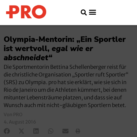
Olympia-Mentorin: „Ein Sportler
ist wertvoll,
egal wie er
abschneidet“
Die Sportmentorin Bettina Schellenberger reist für
die christliche Organisation „Sportler ruft Sportler“
(SRS) zu Olympia. pro hat sie erklärt, wie sie sich in
Rio de Janeiro um die Athleten kümmert, bei denen
mitunter Lebensträume platzen, und dass sie auf
Wunsch auch mit nicht-gläubigen Sportlern betet.
Von PRO
4. August 2016