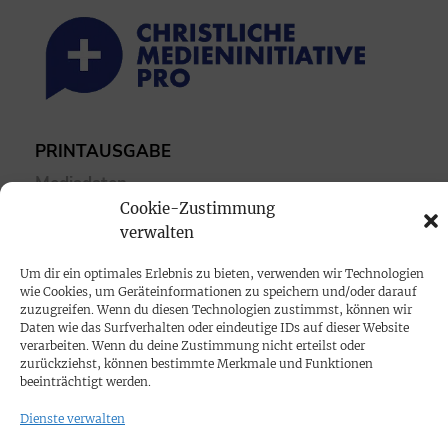
PRINTAUSGABE
Mediadaten
Cookie-Zustimmung
verwalten
PROKOMPAKT
Impressum
Um dir ein optimales Erlebnis zu bieten, verwenden wir Technologien
wie Cookies, um Geräteinformationen zu speichern und/oder darauf
zuzugreifen. Wenn du diesen Technologien zustimmst, können wir
SPENDEN
Daten wie das Surfverhalten oder eindeutige IDs auf dieser Website
verarbeiten. Wenn du deine Zustimmung nicht erteilst oder
Datenschutz
zurückziehst, können bestimmte Merkmale und Funktionen
beeinträchtigt werden.
KONTAKT
Dienste verwalten