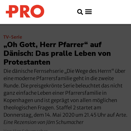
TV-Serie
„Oh Gott, Herr Pfarrer“ auf
Dänisch: Das pralle Leben von
Protestanten
Die dänische Fernsehserie „Die Wege des Herrn“ über
eine moderne Pfarrersfamilie geht in die zweite
Runde. Die preisgekrönte Serie beleuchtet das nicht
ganz einfache Leben einer Pfarrersfamilie in
Kopenhagen und ist geprägt von allen möglichen
theologischen Fragen. Staffel 2 startet am
Donnerstag, dem 14. Mai 2020 um 21.45 Uhr auf Arte.
Eine Rezension von Jörn Schumacher