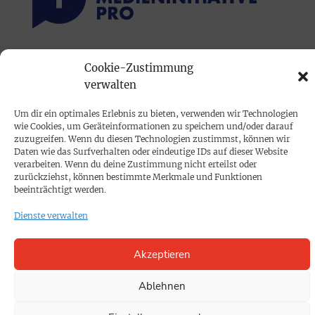
PRINTAUSGABE
Cookie-Zustimmung
verwalten
Mediadaten
Um dir ein optimales Erlebnis zu bieten, verwenden wir Technologien
PROKOMPAKT
wie Cookies, um Geräteinformationen zu speichern und/oder darauf
zuzugreifen. Wenn du diesen Technologien zustimmst, können wir
Impressum
Daten wie das Surfverhalten oder eindeutige IDs auf dieser Website
verarbeiten. Wenn du deine Zustimmung nicht erteilst oder
zurückziehst, können bestimmte Merkmale und Funktionen
SPENDEN
beeinträchtigt werden.
Datenschutz
Dienste verwalten
KONTAKT
Akzeptieren
Cookie-Richtlinie
Ablehnen