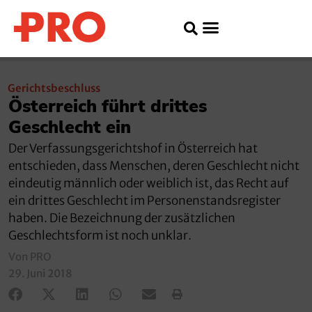
Gerichtsbeschluss
Österreich führt drittes
Geschlecht ein
Der Verfassungsgerichtshof in Österreich hat
entschieden, dass Menschen, deren Geschlecht nicht
eindeutig männlich oder weiblich ist, das Recht auf
ein drittes Geschlecht im Personenstandsregister
haben. Die Bezeichnung der zusätzlichen
Geschlechtsform ist noch unklar.
Von PRO
29. Juni 2018