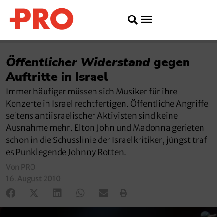
Öffentlicher Widerstand
gegen
Auftritte in Israel
Immer häufiger müssen sich Musiker für ihre
Konzerte in Israel rechtfertigen. Öffentliche Angriffe
seitens antiisraelischer Aktivisten sind keine
Ausnahme mehr. Elton John und Madonna gerieten
schon in die Schusslinie der Israelkritiker, jüngst traf
es Punklegende Johnny Rotten.
Von PRO
16. August 2010