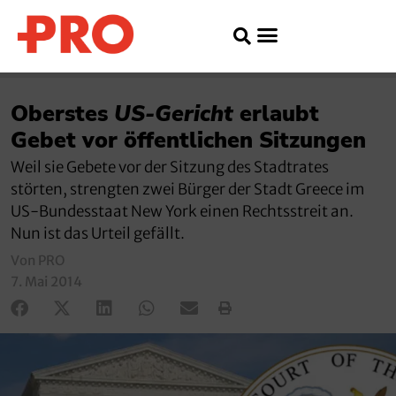
Oberstes
US-Gericht
erlaubt
Gebet vor öffentlichen Sitzungen
Weil sie Gebete vor der Sitzung des Stadtrates
störten, strengten zwei Bürger der Stadt Greece im
US-Bundesstaat New York einen Rechtsstreit an.
Nun ist das Urteil gefällt.
Von PRO
7. Mai 2014