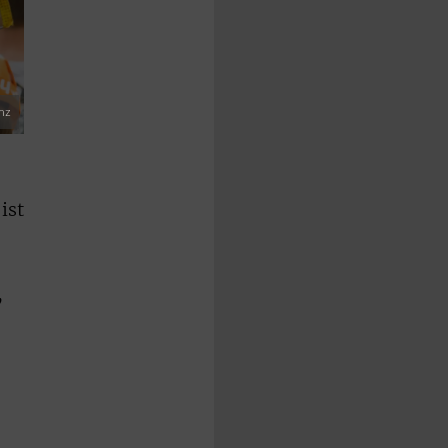
anz
ist
,