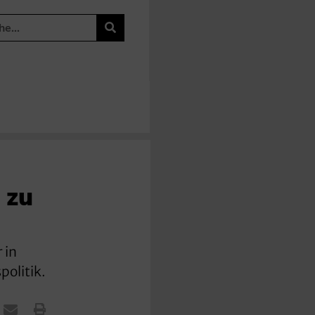
 zu
 in
politik.