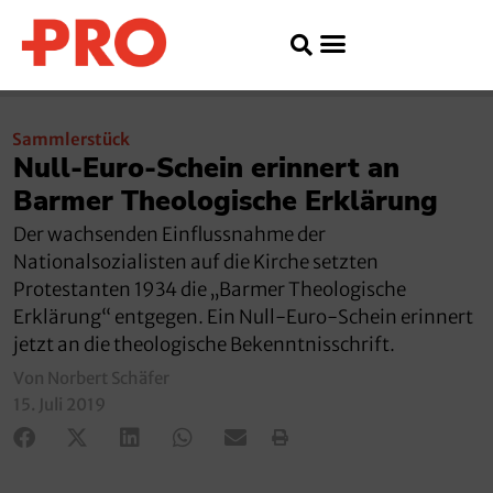
Sammlerstück
Null-Euro-Schein erinnert an
Barmer Theologische Erklärung
Der wachsenden Einflussnahme der
Nationalsozialisten auf die Kirche setzten
Protestanten 1934 die „Barmer Theologische
Erklärung“ entgegen. Ein Null-Euro-Schein erinnert
jetzt an die theologische Bekenntnisschrift.
Von Norbert Schäfer
15. Juli 2019