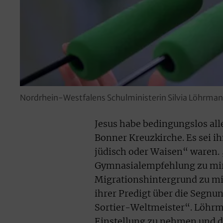
Nordrhein-Westfalens Schulministerin Silvia Löhrmann
Jesus habe bedingungslos al
Bonner Kreuzkirche. Es sei ih
jüdisch oder Waisen“ waren. „
Gymnasialempfehlung zu mir
Migrationshintergrund zu mir
ihrer Predigt über die Segnu
Sortier-Weltmeister“. Löhrman
Einstellung zu nehmen und de