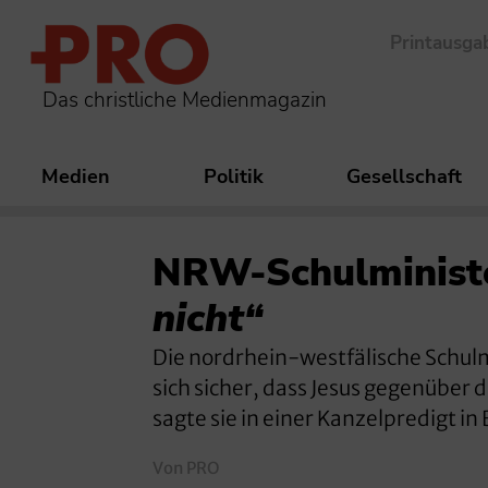
Printausga
Das christliche Medienmagazin
Medien
Politik
Gesellschaft
NRW-Schulminist
nicht“
Die nordrhein-westfälische Schulm
sich sicher, dass Jesus gegenübe
sagte sie in einer Kanzelpredigt in
Von PRO