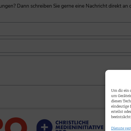
gungen? Dann schreiben Sie gerne eine Nachricht direkt an
Um dir ein 
um Gerätei
diesen Tech
eindeutige 
erteilst o
beeinträcht
Dienste ver