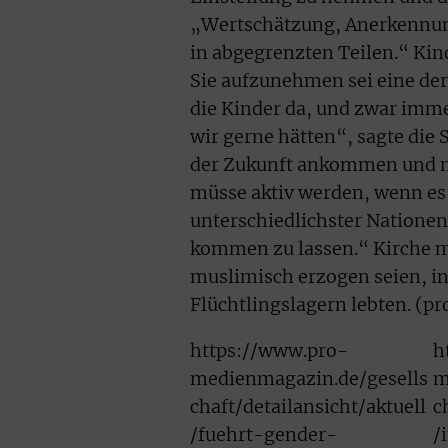
„Wertschätzung, Anerkennung,
in abgegrenzten Teilen.“ Kind
Sie aufzunehmen sei eine der
die Kinder da, und zwar immer
wir gerne hätten“, sagte die 
der Zukunft ankommen und ni
müsse aktiv werden, wenn es
unterschiedlichster Nationen 
kommen zu lassen.“ Kirche m
muslimisch erzogen seien, i
Flüchtlingslagern lebten. (pr
https://www.pro-
h
medienmagazin.de/gesells
m
chaft/detailansicht/aktuell
c
/fuehrt-gender-
/