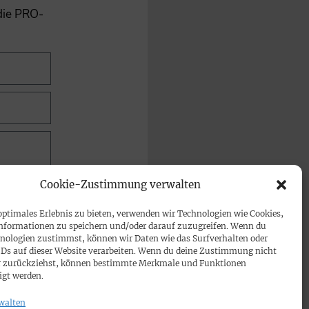
 die PRO-
Cookie-Zustimmung verwalten
optimales Erlebnis zu bieten, verwenden wir Technologien wie Cookies,
nformationen zu speichern und/oder darauf zuzugreifen. Wenn du
nologien zustimmst, können wir Daten wie das Surfverhalten oder
IDs auf dieser Website verarbeiten. Wenn du deine Zustimmung nicht
der zurückziehst, können bestimmte Merkmale und Funktionen
igt werden.
walten