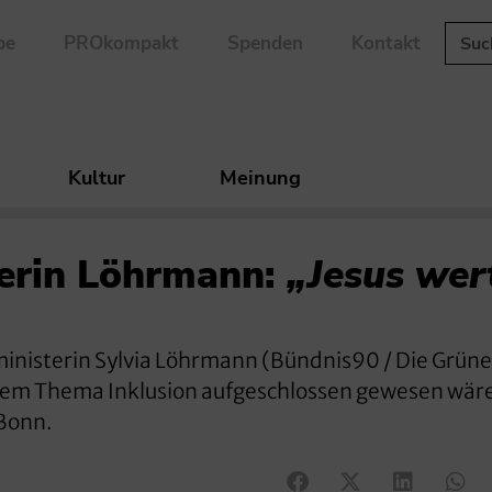
be
PROkompakt
Spenden
Kontakt
Kultur
Meinung
erin Löhrmann:
„Jesus wer
inisterin Sylvia Löhrmann (Bündnis90 / Die Grünen
r dem Thema Inklusion aufgeschlossen gewesen wär
 Bonn.