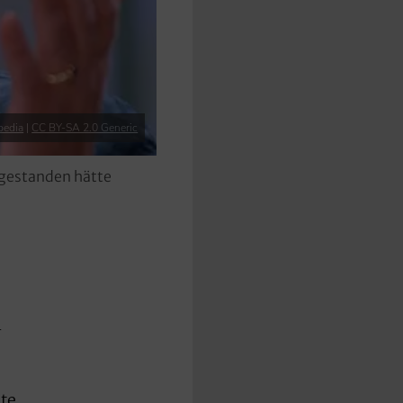
pedia
|
CC BY-SA 2.0 Generic
 gestanden hätte
n
te