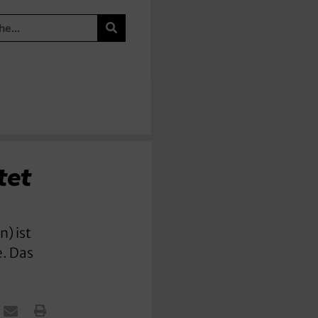
tet
) ist
e. Das