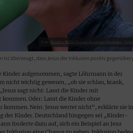
Foto:
Bündnis 90/Die Grünen Nordrhein-Westfalen / Wiki
 ist überzeugt, dass Jesus der Inklusion positiv gegenüber
le Kinder aufgenommen, sagte Löhrmann in der
m nicht wichtig gewesen, „ob sie schlau, krank,
Jesus sagt nicht: Lasst die Kinder mit
 kommen. Oder: Lasst die Kinder ohne
 kommen. Nein: Jesus wertet nicht“, erklärte sie i
ng der Kinder. Deutschland hingegen sei „Kinder-
n forderte dazu auf, sich ein Beispiel an Jesu
r Inklusion eine Chance zu geben. Inklusion bedeu