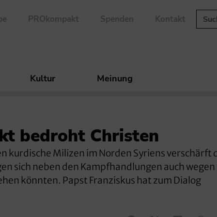
be
PROkompakt
Spenden
Kontakt
Kultur
Meinung
kt bedroht Christen
en kurdische Milizen im Norden Syriens verschärft 
orgen sich neben den Kampfhandlungen auch wegen 
liehen könnten. Papst Franziskus hat zum Dialog