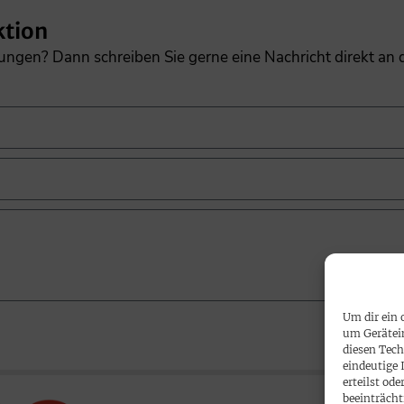
ktion
gungen? Dann schreiben Sie gerne eine Nachricht direkt an
Um dir ein 
um Gerätei
diesen Tech
eindeutige 
erteilst o
beeinträcht