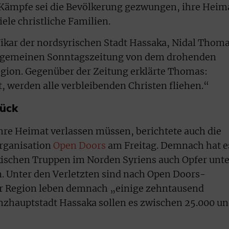
 Kämpfe sei die Bevölkerung gezwungen, ihre Heim
iele christliche Familien.
ikar der nordsyrischen Stadt Hassaka, Nidal Thoma
Allgemeinen Sonntagszeitung von dem drohenden
egion. Gegenüber der Zeitung erklärte Thomas:
 werden alle verbleibenden Christen fliehen.“
rück
ihre Heimat verlassen müssen, berichtete auch die
rganisation
Open Doors
am Freitag. Demnach hat e
ischen Truppen im Norden Syriens auch Opfer unte
. Unter den Verletzten sind nach Open Doors-
er Region leben demnach „einige zehntausend
vinzhauptstadt Hassaka sollen es zwischen 25.000 u