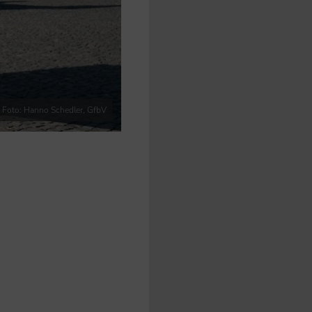
Foto: Hanno Schedler, GfbV