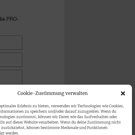
 die PRO-
Cookie-Zustimmung verwalten
optimales Erlebnis zu bieten, verwenden wir Technologien wie Cookies,
nformationen zu speichern und/oder darauf zuzugreifen. Wenn du
nologien zustimmst, können wir Daten wie das Surfverhalten oder
IDs auf dieser Website verarbeiten. Wenn du deine Zustimmung nicht
der zurückziehst, können bestimmte Merkmale und Funktionen
igt werden.