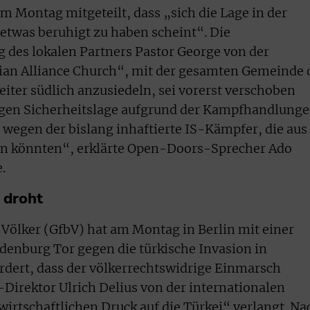
m Montag mitgeteilt, dass „sich die Lage in der
etwas beruhigt zu haben scheint“. Die
 des lokalen Partners Pastor George von der
tian Alliance Church“, mit der gesamten Gemeinde 
eiter südlich anzusiedeln, sei vorerst verschoben
igen Sicherheitslage aufgrund der Kampfhandlung
 wegen der bislang inhaftierte IS-Kämpfer, die aus
 könnten“, erklärte Open-Doors-Sprecher Ado
.
 droht
 Völker (GfbV) hat am Montag in Berlin mit einer
enburg Tor gegen die türkische Invasion in
ordert, dass der völkerrechtswidrige Einmarsch
-Direktor Ulrich Delius von der internationalen
rtschaftlichen Druck auf die Türkei“ verlangt. Na