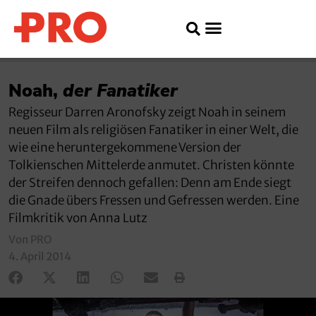
Noah,
der Fanatiker
Regisseur Darren Aronofsky zeigt Noah in seinem
neuen Film als religiösen Fanatiker in einer Welt, die
wie eine heruntergekommene Version der
Tolkienschen Mittelerde anmutet. Christen könnte
der Streifen dennoch gefallen: Denn am Ende siegt
die Gnade übers Fressen und Gefressen werden. Eine
Filmkritik von Anna Lutz
Von PRO
4. April 2014