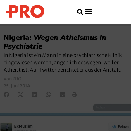
Nigeria:
Wegen Atheismus in
Psychiatrie
In Nigeria ist ein Mann in eine psychiatrische Klinik
eingewiesen worden, angeblich deswegen, weil er
Atheist ist. Auf Twitter berichtet er aus der Anstalt.
Von PRO
25. Juni 2014