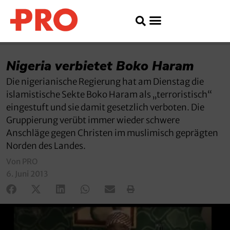
Nigeria verbietet Boko Haram
Die nigerianische Regierung hat am Dienstag die
islamistische Sekte Boko Haram als „terroristisch“
eingestuft und sie damit gesetzlich verboten. Die
Gruppierung verübt immer wieder schwere
Anschläge gegen Christen im muslimisch geprägten
Norden des Landes.
Von PRO
6. Juni 2013