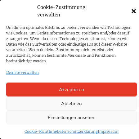
Cookie-Zustimmung
PRINTAUSGABE
verwalten
Mediadaten
Um dir ein optimales Erlebnis zu bieten, verwenden wir Technologien
wie Cookies, um Geräteinformationen zu speichern und/oder darauf
PROKOMPAKT
zuzugreifen. Wenn du diesen Technologien zustimmst, können wir
Daten wie das Surfverhalten oder eindeutige IDs auf dieser Website
Impressum
verarbeiten. Wenn du deine Zustimmung nicht erteilst oder
zurückziehst, können bestimmte Merkmale und Funktionen
beeinträchtigt werden.
SPENDEN
Dienste verwalten
Datenschutz
Akzeptieren
KONTAKT
Cookie-Richtlinie
Ablehnen
Einstellungen ansehen
Cookie-Richtlinie
Datenschutzerklärung
Impressum