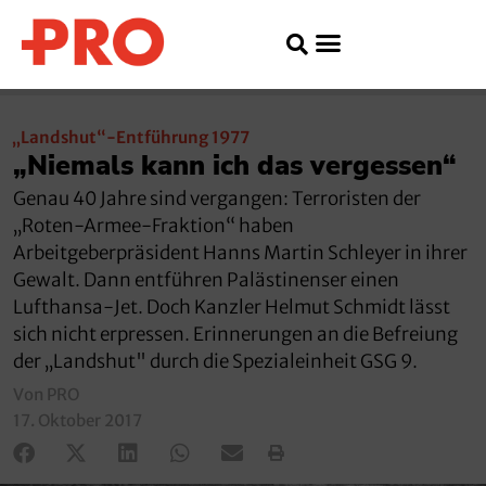
„Landshut“-Entführung 1977
„Niemals kann ich das vergessen“
Genau 40 Jahre sind vergangen: Terroristen der
„Roten-Armee-Fraktion“ haben
Arbeitgeberpräsident Hanns Martin Schleyer in ihrer
Gewalt. Dann entführen Palästinenser einen
Lufthansa-Jet. Doch Kanzler Helmut Schmidt lässt
sich nicht erpressen. Erinnerungen an die Befreiung
der „Landshut" durch die Spezialeinheit GSG 9.
Von PRO
17. Oktober 2017