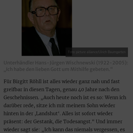
Foto: picture alliance/Ulrich Baumgarten
Unterhändler Hans-Jürgen Wischnewski (1922-2005):
„Ich habe den lieben Gott um Mithilfe gebeten.“
Für Birgitt Röhll ist alles wieder ganz nah und fast
greifbar in diesen Tagen, genau 40 Jahre nach den
Geschehnissen. „Auch heute noch ist es so: Wenn ich
darüber rede, sitze ich mit meinem Sohn wieder
hinten in der ,Landshut‘. Alles ist sofort wieder
präsent: der Gestank, die Todesangst.“ Und immer
wieder sagt sie: „Ich kann das niemals vergessen, es