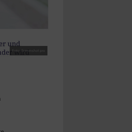
Foto: Screenshot pro
n
re