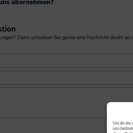
 uns übernehmen?​
ktion
gungen? Dann schreiben Sie gerne eine Nachricht direkt an
Um dir ein 
um Gerätei