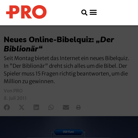
Neues Online-Bibelquiz:
„Der
Biblionär“
Seit Montag bietet das Internet ein neues Bibelquiz.
In "Der Biblionär" dreht sich alles um die Bibel. Der
Spieler muss 15 Fragen richtig beantworten, um die
Million zu gewinnen.
Von PRO
8. Juli 2011