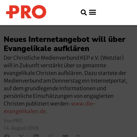
Neues Internetangebot will über
Evangelikale aufklären
Der Christliche Medienverbund KEP e.V. (Wetzlar)
will in Zukunft verstärkt über so genannte
evangelikale Christen aufklären. Dazu startete der
Medienverbund am Donnerstag ein Internetportal,
auf dem grundlegende Informationen und
persönliche Einschätzungen von engagierten
Christen publiziert werden:
www.die-
evangelikalen.de
.
Von PRO
14. August 2008