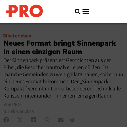
Bibel erleben
Neues Format bringt Sinnenpark
in einen einzigen Raum
Der Sinnenpark präsentiert Geschichten aus der
Bibel, die Besucher hautnah erleben dürfen. Da
manche Gemeinden zu wenig Platz haben, soll er nun
ein neues Format bekommen: Der „Sinnenpark-
Kompakt“ vereint mit einer besonderen Technik alle
Kulissen miteinander – in einem einzigen Raum.
Von PRO
8. Februar 2019