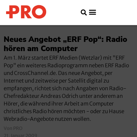
Neues Angebot „ERF Pop“: Radio
hören am Computer
Am 1. März startet ERF Medien (Wetzlar) mit "ERF
Pop" ein weiteres Radioprogramm neben ERF Radio
und CrossChannel.de. Das neue Angebot, per
Internet und zeitweise per Satellit digital zu
empfangen, richtet sich nach Angaben von Radio-
Chefredakteur Andreas Odrich unter anderem an
Hörer, die während ihrer Arbeit am Computer
christliches Radio hören möchten - oder zu Hause
Webradio-Angebote nutzen wollen.
Von PRO
21. Januar 2009