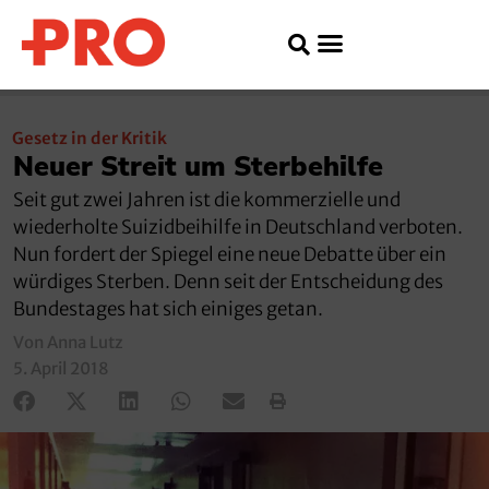
Gesetz in der Kritik
Neuer Streit um Sterbehilfe
Seit gut zwei Jahren ist die kommerzielle und
wiederholte Suizidbeihilfe in Deutschland verboten.
Nun fordert der Spiegel eine neue Debatte über ein
würdiges Sterben. Denn seit der Entscheidung des
Bundestages hat sich einiges getan.
Von Anna Lutz
5. April 2018