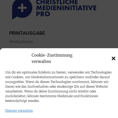
PRINTAUSGABE
Mediadaten
Cookie-Zustimmung
PROKOMPAKT
verwalten
Impressum
Um dir ein optimales Erlebnis zu bieten, verwenden wir Technologien
wie Cookies, um Geräteinformationen zu speichern und/oder darauf
SPENDEN
zuzugreifen. Wenn du diesen Technologien zustimmst, können wir
Daten wie das Surfverhalten oder eindeutige IDs auf dieser Website
Datenschutz
verarbeiten. Wenn du deine Zustimmung nicht erteilst oder
zurückziehst, können bestimmte Merkmale und Funktionen
beeinträchtigt werden.
KONTAKT
Dienste verwalten
Cookie-Richtlinie