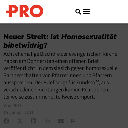
Neuer Streit:
Ist Homosexualität
bibelwidrig?
Acht ehemalige Bischöfe der evangelischen Kirche
haben am Donnerstag einen offenen Brief
veröffentlicht, in dem sie sich gegen homosexuelle
Partnerschaften von Pfarrerinnen und Pfarrern
aussprechen. Der Brief sorgt für Zündstoff, aus
verschiedenen Richtungen kamen Reaktionen,
teilweise zustimmend, teilweise empört.
Von PRO
14. Januar 2011