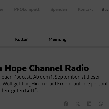
be
PROkompakt
Spenden
Kontakt
Kultur
Meinung
n Hope Channel Radio
neuen Podcast. Ab dem 1. September ist dieser
a Wolf geht in „Himmel auf Erden“ auf ihre persönl
 dem guten Gott“.