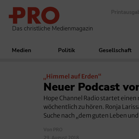
Printausga
Das christliche Medienmagazin
Medien
Politik
Gesellschaft
„Himmel auf Erden“
Neuer Podcast vo
Hope Channel Radio startet einen 
wöchentlich zu hören. Ronja Lariss
Suche nach „dem guten Leben und
Von PRO
29. August 2018