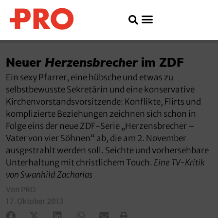
Neuer
Herzensbrecher
im ZDF
Ein sexy Pfarrer, eine hübsche und etwas zu
selbstbewusste Sekretärin und eine konservative
Kirchenvorstandsvorsitzende: Konflikte, Flirts und
komplizierte Beziehungen zeichnen sich schon in
Folge eins der neue ZDF-Serie „Herzensbrecher –
Vater von vier Söhnen“ ab, die am 2. November
ausgestrahlt werden soll. Seichte und vorhersehbare
Unterhaltung mit christlichem Touch.
Eine TV-Kritik
von Swanhild Zacharias
Von PRO
17. Oktober 2013