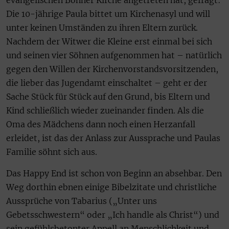
evangelischen Bonner Kirche angetreten hat, gefragt:
Die 10-jährige Paula bittet um Kirchenasyl und will
unter keinen Umständen zu ihren Eltern zurück.
Nachdem der Witwer die Kleine erst einmal bei sich
und seinen vier Söhnen aufgenommen hat – natürlich
gegen den Willen der Kirchenvorstandsvorsitzenden,
die lieber das Jugendamt einschaltet – geht er der
Sache Stück für Stück auf den Grund, bis Eltern und
Kind schließlich wieder zueinander finden. Als die
Oma des Mädchens dann noch einen Herzanfall
erleidet, ist das der Anlass zur Aussprache und Paulas
Familie söhnt sich aus.
Das Happy End ist schon von Beginn an absehbar. Den
Weg dorthin ebnen einige Bibelzitate und christliche
Aussprüche von Tabarius („Unter uns
Gebetsschwestern“ oder „Ich handle als Christ“) und
sein gefühlsbetonter Appell an Menschlichkeit und