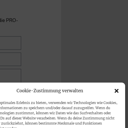
 die PRO-
Cookie-Zustimmung verwalten
optimales Erlebnis zu bieten, verwenden wir Technologien wie Cookies,
nformationen zu speichern und/oder darauf zuzugreifen. Wenn du
nologien zustimmst, können wir Daten wie das Surfverhalten oder
IDs auf dieser Website verarbeiten. Wenn du deine Zustimmung nicht
der zurückziehst, können bestimmte Merkmale und Funktionen