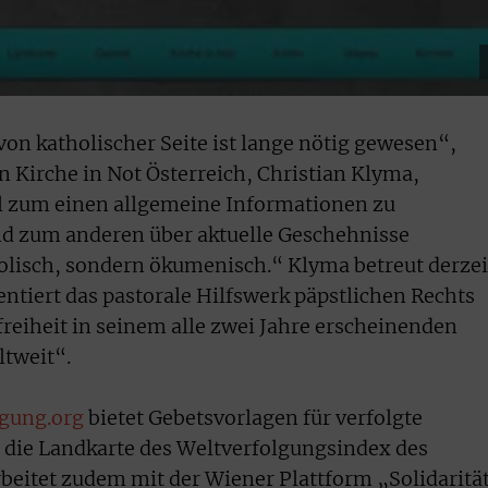
 von katholischer Seite ist lange nötig gewesen“,
n Kirche in Not Österreich, Christian Klyma,
ll zum einen allgemeine Informationen zu
nd zum anderen über aktuelle Geschehnisse
olisch, sondern ökumenisch.“ Klyma betreut derzei
mentiert das pastorale Hilfswerk päpstlichen Rechts
freiheit in seinem alle zwei Jahre erscheinenden
ltweit“.
gung.org
bietet Gebetsvorlagen für verfolgte
er die Landkarte des Weltverfolgungsindex des
rbeitet zudem mit der Wiener Plattform „Solidaritä