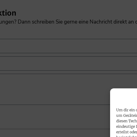
ktion
gungen? Dann schreiben Sie gerne eine Nachricht direkt an
Um dir ein 
um Gerätei
diesen Tech
eindeutige 
erteilst o