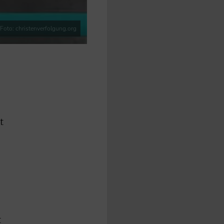
Foto: christenverfolgung.org
t
t