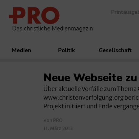
Printausga
Das christliche Medienmagazin
Medien
Politik
Gesellschaft
Neue Webseite z
Über aktuelle Vorfälle zum Thema C
www.christenverfolgung.org berich
Projekt initiiert und Ende vergange
Von PRO
11. März 2013