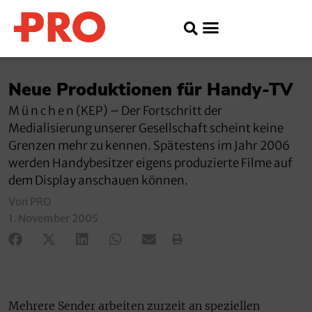
Neue Produktionen für Handy-TV
M ü n c h e n (KEP) – Der Fortschritt der
Medialisierung unserer Gesellschaft scheint keine
Grenzen mehr zu kennen. Spätestens im Jahr 2006
werden Handybesitzer eigens produzierte Filme auf
dem Display anschauen können.
Von PRO
1. November 2005
Mehrere Sender arbeiten zurzeit an speziellen