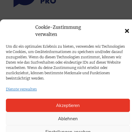
PRINTAUSGABE
Cookie-Zustimmung
Mediadaten
verwalten
Um dir ein optimales Erlebnis zu bieten, verwenden wir Technologien
PROKOMPAKT
wie Cookies, um Geräteinformationen zu speichern und/oder darauf
Impressum
zuzugreifen. Wenn du diesen Technologien zustimmst, können wir
Daten wie das Surfverhalten oder eindeutige IDs auf dieser Website
verarbeiten. Wenn du deine Zustimmung nicht erteilst oder
zurückziehst, können bestimmte Merkmale und Funktionen
SPENDEN
beeinträchtigt werden.
Datenschutz
Dienste verwalten
KONTAKT
Akzeptieren
Cookie-Richtlinie
Ablehnen
Einstellungen ansehen