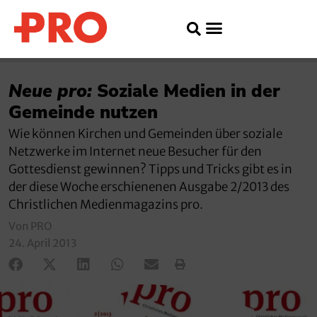
Neue pro:
Soziale Medien in der
Gemeinde nutzen
Wie können Kirchen und Gemeinden über soziale
Netzwerke im Internet neue Besucher für den
Gottesdienst gewinnen? Tipps und Tricks gibt es in
der diese Woche erschienenen Ausgabe 2/2013 des
Christlichen Medienmagazins pro.
Von PRO
24. April 2013