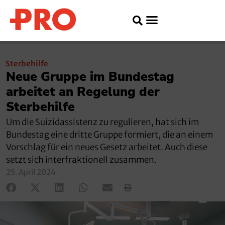
Sterbehilfe
Neue Gruppe im Bundestag
arbeitet an Regelung der
Sterbehilfe
Um die Suizidassistenz zu regulieren, hat sich im
Bundestag eine dritte Gruppe formiert, die an einem
Vorschlag für ein neues Gesetz arbeitet. Auch diese
setzt sich interfraktionell zusammen.
25. April 2024