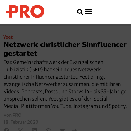
Yeet
Netzwerk christlicher Sinnfluencer
gestartet
Das Gemeinschaftswerk der Evangelischen
Publizistik (GEP) hat sein neues Netzwerk
christlicher Influencer gestartet. Yeet bringt
evangelische Netzwerker zusammen, die mit ihren
Videos, Podcasts, Posts und Storys 14- bis 35-Jährige
ansprechen sollen. Yeet gibt es auf den Social-
Media-Plattformen YouTube, Instagram und Spotify.
Von PRO
18. Februar 2020