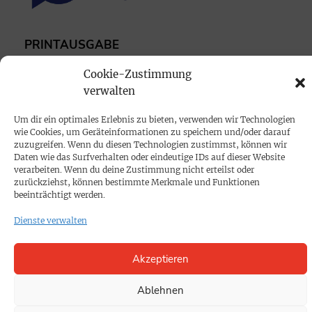
PRINTAUSGABE
Mediadaten
Cookie-Zustimmung
verwalten
PROKOMPAKT
Um dir ein optimales Erlebnis zu bieten, verwenden wir Technologien
Impressum
wie Cookies, um Geräteinformationen zu speichern und/oder darauf
zuzugreifen. Wenn du diesen Technologien zustimmst, können wir
Daten wie das Surfverhalten oder eindeutige IDs auf dieser Website
SPENDEN
verarbeiten. Wenn du deine Zustimmung nicht erteilst oder
zurückziehst, können bestimmte Merkmale und Funktionen
Datenschutz
beeinträchtigt werden.
Dienste verwalten
KONTAKT
Cookie-Richtlinie
Akzeptieren
Ablehnen