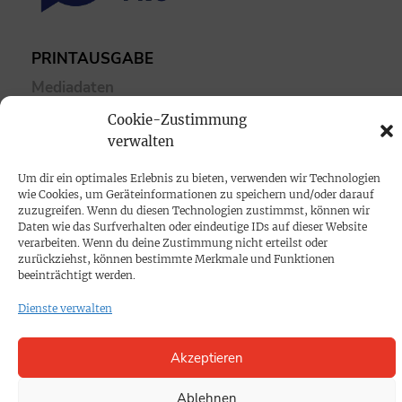
PRINTAUSGABE
Mediadaten
Cookie-Zustimmung
PROKOMPAKT
verwalten
Impressum
Um dir ein optimales Erlebnis zu bieten, verwenden wir Technologien
wie Cookies, um Geräteinformationen zu speichern und/oder darauf
zuzugreifen. Wenn du diesen Technologien zustimmst, können wir
SPENDEN
Daten wie das Surfverhalten oder eindeutige IDs auf dieser Website
verarbeiten. Wenn du deine Zustimmung nicht erteilst oder
Datenschutz
zurückziehst, können bestimmte Merkmale und Funktionen
beeinträchtigt werden.
KONTAKT
Dienste verwalten
Cookie-Richtlinie
Akzeptieren
Ablehnen