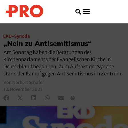
EKD-Synode
„Nein zu Antisemitismus“
Am Sonntag haben die Beratungen des
Kirchenparlaments der Evangelischen Kirche in
Deutschland begonnen. Zum Auftakt der Synode
stand der Kampf gegen Antisemitismus im Zentrum.
Von Norbert Schäfer
12. November 2023