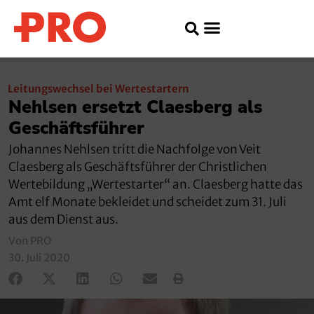
Leitungswechsel bei Wertestartern
Nehlsen ersetzt Claesberg als
Geschäftsführer
Johannes Nehlsen tritt die Nachfolge von Veit
Claesberg als Geschäftsführer der Christlichen
Wertebildung „Wertestarter“ an. Claesberg hatte das
Amt elf Monate bekleidet und scheidet zum 31. Juli
aus dem Dienst aus.
Von PRO
30. Juli 2020