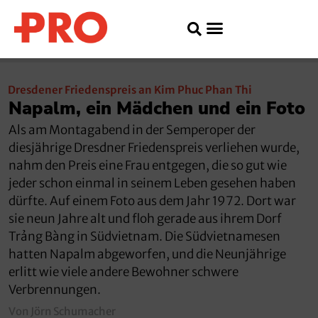
Dresdener Friedenspreis an Kim Phuc Phan Thi
Napalm, ein Mädchen und ein Foto
Als am Montagabend in der Semperoper der
diesjährige Dresdner Friedenspreis verliehen wurde,
nahm den Preis eine Frau entgegen, die so gut wie
jeder schon einmal in seinem Leben gesehen haben
dürfte. Auf einem Foto aus dem Jahr 1972. Dort war
sie neun Jahre alt und floh gerade aus ihrem Dorf
Trảng Bàng in Südvietnam. Die Südvietnamesen
hatten Napalm abgeworfen, und die Neunjährige
erlitt wie viele andere Bewohner schwere
Verbrennungen.
Von Jörn Schumacher