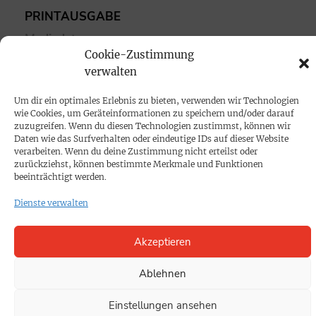
PRINTAUSGABE
Mediadaten
Cookie-Zustimmung
verwalten
PROKOMPAKT
Impressum
Um dir ein optimales Erlebnis zu bieten, verwenden wir Technologien
wie Cookies, um Geräteinformationen zu speichern und/oder darauf
zuzugreifen. Wenn du diesen Technologien zustimmst, können wir
Daten wie das Surfverhalten oder eindeutige IDs auf dieser Website
SPENDEN
verarbeiten. Wenn du deine Zustimmung nicht erteilst oder
Datenschutz
zurückziehst, können bestimmte Merkmale und Funktionen
beeinträchtigt werden.
KONTAKT
Dienste verwalten
Cookie-Richtlinie
Akzeptieren
Ablehnen
Einstellungen ansehen