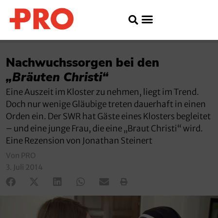
Nachwuchssorgen bei den
„Bräuten Christi“
Eine Auszeit im Kloster zu nehmen, liegt im Trend.
Doch nur wenige Gläubige treten dauerhaft in einen
Orden ein. Der SWR hat Gäste eines Klosters begleitet
– und eine junge Frau, die eine „Braut Christi“ wird.
Eine Rezension von Jonathan Steinert
Von PRO
3. Juli 2014