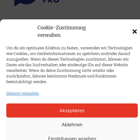
PRINTAUSGABE
Cookie-Zustimmung
Mediadaten
verwalten
Um dir ein optimales Erlebnis zu bieten, verwenden wir Technologien
PROKOMPAKT
wie Cookies, um Geräteinformationen zu speichern und/oder darauf
zuzugreifen. Wenn du diesen Technologien zustimmst, können wir
Impressum
Daten wie das Surfverhalten oder eindeutige IDs auf dieser Website
verarbeiten. Wenn du deine Zustimmung nicht erteilst oder
zurückziehst, können bestimmte Merkmale und Funktionen
SPENDEN
beeinträchtigt werden.
Datenschutz
Dienste verwalten
KONTAKT
Akzeptieren
Cookie-Richtlinie
Ablehnen
Einstellungen ansehen