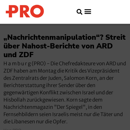
„Nachrichtenmanipulation“? Streit
über Nahost-Berichte von ARD
und ZDF
H a m b u r g (PRO) - Die Chefredakteure von ARD und
ZDF haben am Montag die Kritik des Vizepräsident
des Zentralrats der Juden, Salomon Korn, an der
Berichterstattung ihrer Sender über den
gegenwärtigen Konflikt zwischen Israel und der
Hisbollah zurückgewiesen. Korn sagte dem
Nachrichtenmagazin "Der Spiegel", in den
Fernsehbildern seien Israelis meist nur die Täter und
die Libanesen nur die Opfer.