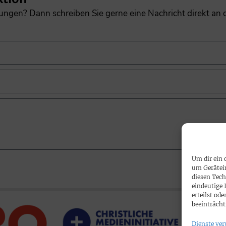
gungen? Dann schreiben Sie gerne eine Nachricht direkt an
Um dir ein 
um Gerätei
diesen Tech
eindeutige 
erteilst o
beeinträcht
Dienste ver