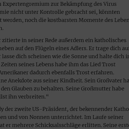
in Expertengremium zur Bekämpfung des Virus
mie nicht unter Kontrolle gebracht sei, könnten
rt werden, noch die kostbarsten Momente des Lebe
n.
zitierte in seiner Rede außerdem ein katholisches
heben auf den Flügeln eines Adlers. Er trage dich au
lasse dich scheinen wie die Sonne und halte dich i
 Zeiten seines Lebens habe ihm das Lied Trost
 Amerikaner dadurch ebenfalls Trost erfahren.
ine Anekdote aus seiner Kindheit. Sein Großvater h
ts den Glauben zu behalten. Seine Großmutter habe
lst ihn verbreiten.“
dy der zweite US-Präsident, der bekennender Katho
ogen und von Nonnen unterrichtet. Im Laufe seiner
at er mehrere Schicksalsschläge erlitten. Seine erst