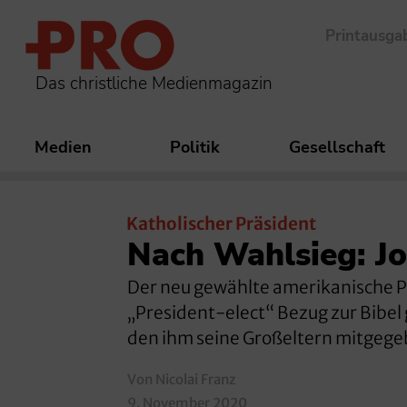
Printausga
Das christliche Medienmagazin
Medien
Politik
Gesellschaft
Katholischer Präsident
Nach Wahlsieg: Joe
Der neu gewählte amerikanische Prä
„President-elect“ Bezug zur Bibe
den ihm seine Großeltern mitgeg
Von Nicolai Franz
9. November 2020