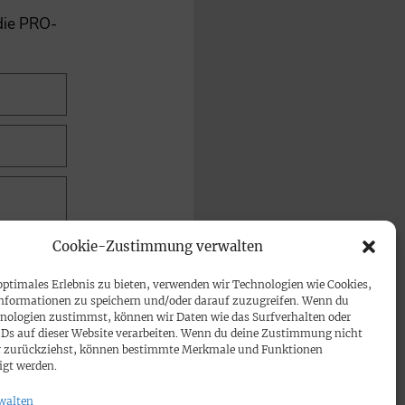
 die PRO-
Cookie-Zustimmung verwalten
optimales Erlebnis zu bieten, verwenden wir Technologien wie Cookies,
nformationen zu speichern und/oder darauf zuzugreifen. Wenn du
nologien zustimmst, können wir Daten wie das Surfverhalten oder
IDs auf dieser Website verarbeiten. Wenn du deine Zustimmung nicht
der zurückziehst, können bestimmte Merkmale und Funktionen
igt werden.
walten