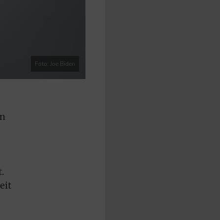
Foto: Joe Biden
en
.
eit