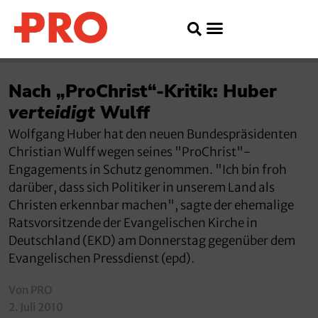
Nach „ProChrist“-Kritik: Huber
verteidigt
Wulff
Wolfgang Huber hat den neuen Bundespräsidenten
Christian Wulff wegen seines "ProChrist"-
Engagements in Schutz genommen. "Ich bin froh
darüber, dass sich Politiker in unserem Land als
Christen erkennbar machen", sagte der ehemalige
Ratsvorsitzende der Evangelischen Kirche in
Deutschland (EKD) am Donnerstag gegenüber dem
Evangelischen Pressdienst (epd).
Von PRO
2. Juli 2010