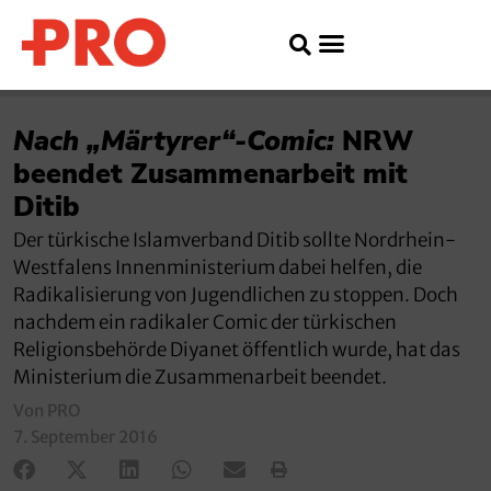
Nach „Märtyrer“-Comic:
NRW
beendet Zusammenarbeit mit
Ditib
Der türkische Islamverband Ditib sollte Nordrhein-
Westfalens Innenministerium dabei helfen, die
Radikalisierung von Jugendlichen zu stoppen. Doch
nachdem ein radikaler Comic der türkischen
Religionsbehörde Diyanet öffentlich wurde, hat das
Ministerium die Zusammenarbeit beendet.
Von PRO
7. September 2016