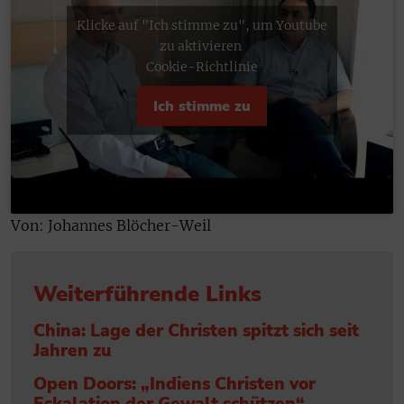
Klicke auf "Ich stimme zu", um Youtube
zu aktivieren
Cookie-Richtlinie
Ich stimme zu
Von: Johannes Blöcher-Weil
Weiterführende Links
China: Lage der Christen spitzt sich seit
Jahren zu
Open Doors: „Indiens Christen vor
Eskalation der Gewalt schützen“