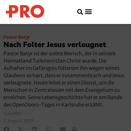
Pastor Batyr
Nach Folter Jesus verleugnet
Pastor Batyr ist der siebte Mensch, der in seinem
Heimatland Turkmenistan Christ wurde. Die
Aufseher im Gefängnis folterten ihn wegen seines
Glaubens so hart, dass er zusammenbrach und Jesus
verleugnete. Heute leitet er einen Dienst, um die
Menschen in Zentralasien mit dem Evangelium zu
erreichen. Seine Lebensgeschichte hat er am Rande
des OpenDoors-Tages in Karlsruhe erzählt.
Von PRO
1. August 2019