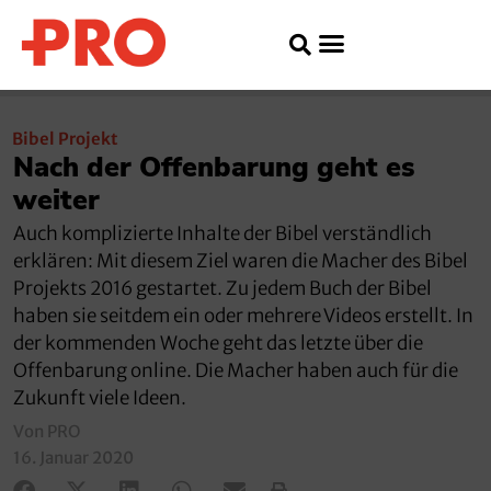
Bibel Projekt
Nach der Offenbarung geht es
weiter
Auch komplizierte Inhalte der Bibel verständlich
erklären: Mit diesem Ziel waren die Macher des Bibel
Projekts 2016 gestartet. Zu jedem Buch der Bibel
haben sie seitdem ein oder mehrere Videos erstellt. In
der kommenden Woche geht das letzte über die
Offenbarung online. Die Macher haben auch für die
Zukunft viele Ideen.
Von PRO
16. Januar 2020