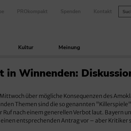
be
PROkompakt
Spenden
Kontakt
Kultur
Meinung
t in Winnenden: Diskussio
 Mittwoch über mögliche Konsequenzen des Amokla
nden Themen sind die so genannten "Killerspiele"
r Ruf nach einem generellen Verbot laut. Bayern u
einen entsprechenden Antrag vor – aber Kritiker 
.