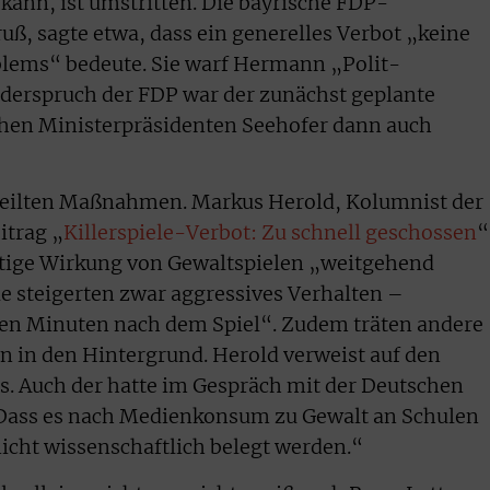
ann, ist umstritten. Die bayrische FDP-
uß, sagte etwa, dass ein generelles Verbot „keine
blems“ bedeute. Sie warf Hermann „Polit-
derspruch der FDP war der zunächst geplante
chen Ministerpräsidenten Seehofer dann auch
reilten Maßnahmen. Markus Herold, Kolumnist der
itrag „
Killerspiele-Verbot: Zu schnell geschossen
“
istige Wirkung von Gewaltspielen „weitgehend
le steigerten zwar aggressives Verhalten –
rsten Minuten nach dem Spiel“. Zudem träten andere
n in den Hintergrund. Herold verweist auf den
. Auch der hatte im Gespräch mit der Deutschen
 „Dass es nach Medienkonsum zu Gewalt an Schulen
icht wissenschaftlich belegt werden.“