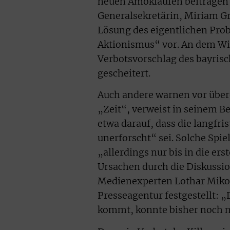
neuen Amokläufen beitragen k
Generalsekretärin, Miriam Gr
Lösung des eigentlichen Pro
Aktionismus“ vor. An dem Wi
Verbotsvorschlag des bayris
gescheitert.
Auch andere warnen vor übe
„Zeit“, verweist in seinem Be
etwa darauf, dass die langfr
unerforscht“ sei. Solche Spie
„allerdings nur bis in die e
Ursachen durch die Diskussio
Medienexperten Lothar Mikos
Presseagentur festgestellt:
kommt, konnte bisher noch n