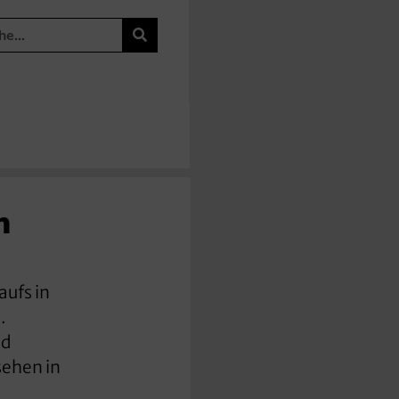
n
ufs in
.
nd
sehen in