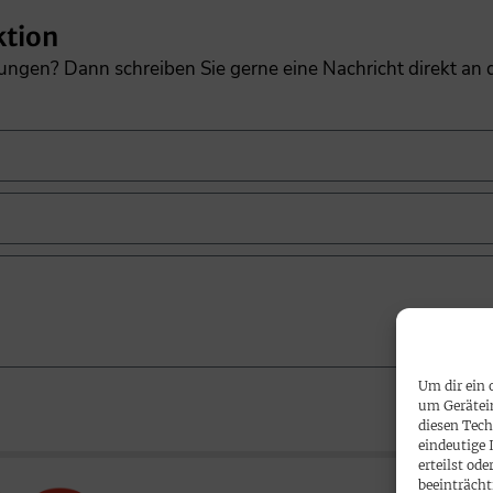
ktion
gungen? Dann schreiben Sie gerne eine Nachricht direkt an
Um dir ein 
um Gerätei
diesen Tech
eindeutige 
erteilst o
beeinträcht