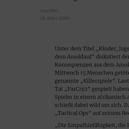
Von PRO
18. März 2009
Unter dem Titel „Kinder, Ju
dem Amoklauf“ diskutiert de
Konsequenzen aus dem Amokl
Mittwoch 15 Menschen getötet 
genannte „Killerspiele“. Lau
Tat „FarCry2“ gespielt haben
Spieler in einem afrikanisc
schießt dabei wild um sich. 
„Tactical Ops“ auf seinem Re
„Die Empathiefähigkeit, die 