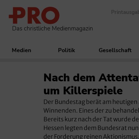
Printausga
Das christliche Medienmagazin
Medien
Politik
Gesellschaft
Nach dem Attenta
um Killerspiele
Der Bundestag berät am heutigen
Winnenden. Eines der zu behandel
Bereits kurz nach der Tat wurde de
Hessen legten dem Bundesrat nun 
der Forderung reinen Aktionismus