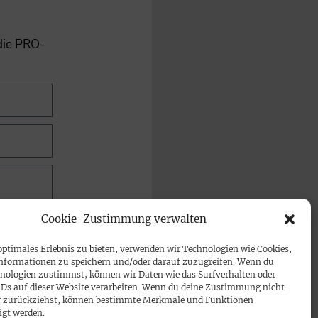
 die PRO-
Cookie-Zustimmung verwalten
optimales Erlebnis zu bieten, verwenden wir Technologien wie Cookies,
nformationen zu speichern und/oder darauf zuzugreifen. Wenn du
nologien zustimmst, können wir Daten wie das Surfverhalten oder
IDs auf dieser Website verarbeiten. Wenn du deine Zustimmung nicht
der zurückziehst, können bestimmte Merkmale und Funktionen
igt werden.