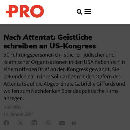
Nach Attentat:
Geistliche
schreiben an US-Kongress
50 Führungspersonen christlicher, jüdischer und
islamischer Organisationen in den USA haben sich in
einem offenen Brief an den Kongress gewandt. Sie
bekunden darin ihre Solidarität mit den Opfern des
Attentats auf die Abgeordnete Gabrielle Giffords und
wollen zum Nachdenken über das politische Klima
anregen.
Von PRO
14. Januar 2011