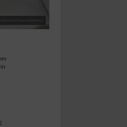
t (Deutsche Islam Konferenz)
ber
ion
g