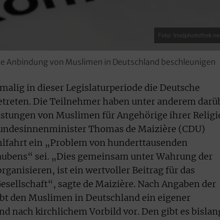
Foto: Imo|photothek.ne
sche Anbindung von Muslimen in Deutschland beschleunigen
tmalig in dieser Legislaturperiode die Deutsche
reten. Die Teilnehmer haben unter anderem darü
eistungen von Muslimen für Angehörige ihrer Relig
Bundesinnenminister Thomas de Maizière (CDU)
hlfahrt ein „Problem von hunderttausenden
aubens“ sei. „Dies gemeinsam unter Wahrung der
rganisieren, ist ein wertvoller Beitrag für das
sellschaft“, sagte de Maizière. Nach Angaben der
bt den Muslimen in Deutschland ein eigener
d nach kirchlichem Vorbild vor. Den gibt es bislan