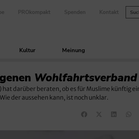
be
PROkompakt
Spenden
Kontakt
Kultur
Meinung
igenen
Wohlfahrtsverband
 hat darüber beraten, ob es für Muslime künftig e
Wie der aussehen kann, ist noch unklar.