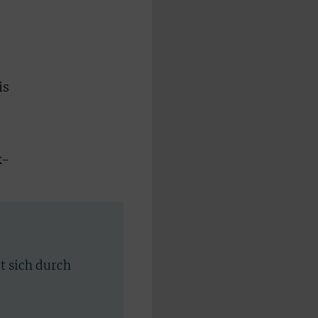
is
k-
rt sich durch