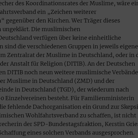
precher des Koordinationsrates der Muslime, wäre ei
ahrtsverband ein „Zeichen weiterer
m“ gegenüber den Kirchen. Wer Träger dieses
h ungeklärt. Die muslimischen
eutschland verfügen über keine einheitliche
n sind die verschiedenen Gruppen in jeweils eigen
im Zentralrat der Muslime in Deutschland, oder in 
er Anstalt für Religion (DITIB). An der Deutschen
n DITIB noch neun weitere muslimische Verbände
t der Muslime in Deutschland (ZMD) und der
inde in Deutschland (TGD), der wiederum nach
0 Einzelvereinen besteht. Für Familienministerin
ie fehlende Dachorganisation ein Grund zur Skepsi
imischen Wohlfahrtsverband zu schaffen, ist nicht
precherin der SPD-Bundestagsfraktion, Kerstin Grie
e Schaffung eines solchen Verbands ausgesprochen.