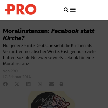
Moralinstanzen:
Facebook statt
Kirche?
Nur jeder zehnte Deutsche sieht die Kirchen als
Vermittler moralischer Werte. Fast genauso viele
halten Soziale Netzwerke wie Facebook für eine
Moralinstanz.
Von PRO
17. Februar 2014