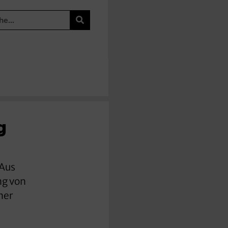
g
 Aus
ng von
ner