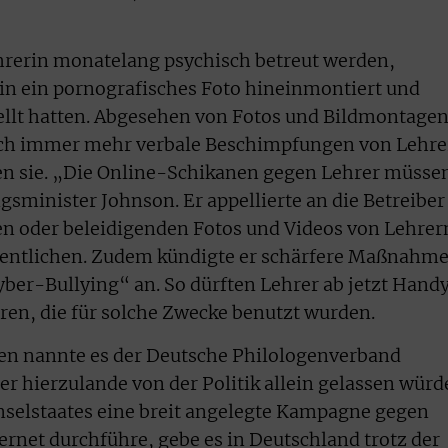
hrerin monatelang psychisch betreut werden,
in ein pornografisches Foto hineinmontiert und
tellt hatten. Abgesehen von Fotos und Bildmontage
auch immer mehr verbale Beschimpfungen von Lehr
n sie. „Die Online-Schikanen gegen Lehrer müsse
gsminister Johnson. Er appellierte an die Betreiber
en oder beleidigenden Fotos und Videos von Lehrer
fentlichen. Zudem kündigte er schärfere Maßnahm
ber-Bullying“ an. So dürften Lehrer ab jetzt Hand
ren, die für solche Zwecke benutzt wurden.
ien nannte es der Deutsche Philologenverband
er hierzulande von der Politik allein gelassen würd
nselstaates eine breit angelegte Kampagne gegen
net durchführe, gebe es in Deutschland trotz der