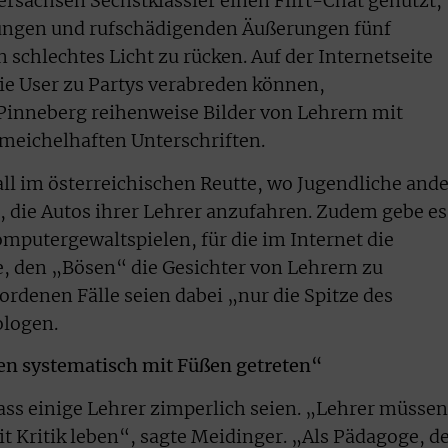
ersachsen Sechstklässler einen Flirt-Chat genutzt,
ngen und rufschädigenden Äußerungen fünf
 schlechtes Licht zu rücken. Auf der Internetseite
die User zu Partys verabreden können,
 Pinneberg reihenweise Bilder von Lehrern mit
meichelhaften Unterschriften.
ll im österreichischen Reutte, wo Jugendliche and
, die Autos ihrer Lehrer anzufahren. Zudem gebe es
mputergewaltspielen, für die im Internet die
, den „Bösen“ die Gesichter von Lehrern zu
ordenen Fälle seien dabei „nur die Spitze des
ologen.
en systematisch mit Füßen getreten“
ass einige Lehrer zimperlich seien. „Lehrer müssen
Kritik leben“, sagte Meidinger. „Als Pädagoge, d