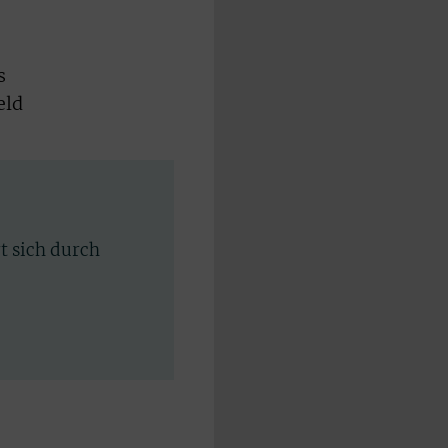
s
eld
rt sich durch