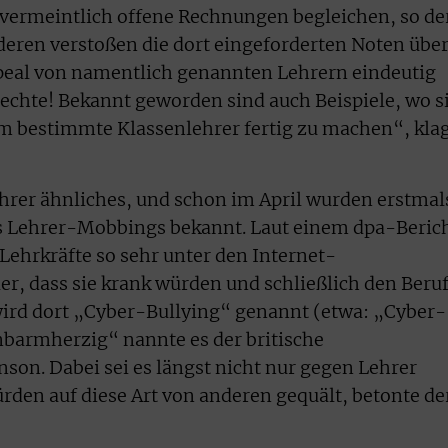
n vermeintlich offene Rechnungen begleichen, so de
ren verstoßen die dort eingeforderten Noten übe
eal von namentlich genannten Lehrern eindeutig
echte! Bekannt geworden sind auch Beispiele, wo s
m bestimmte Klassenlehrer fertig zu machen“, kla
hrer ähnliches, und schon im April wurden erstmal
s Lehrer-Mobbings bekannt. Laut einem dpa-Beric
Lehrkräfte so sehr unter den Internet-
r, dass sie krank würden und schließlich den Beru
rd dort „Cyber-Bullying“ genannt (etwa: „Cyber-
barmherzig“ nannte es der britische
son. Dabei sei es längst nicht nur gegen Lehrer
rden auf diese Art von anderen gequält, betonte de