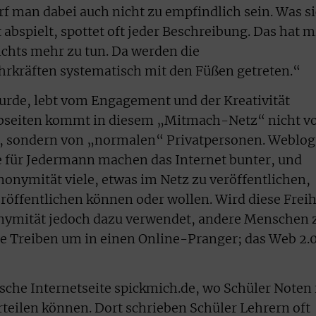
rf man dabei auch nicht zu empfindlich sein. Was s
 abspielt, spottet oft jeder Beschreibung. Das hat m
chts mehr zu tun. Da werden die
hrkräften systematisch mit den Füßen getreten.“
urde, lebt vom Engagement und der Kreativität
ebseiten kommt in diesem „Mitmach-Netz“ nicht v
, sondern von „normalen“ Privatpersonen. Weblog
e für Jedermann machen das Internet bunter, und
nonymität viele, etwas im Netz zu veröffentlichen,
eröffentlichen können oder wollen. Wird diese Freih
onymität jedoch dazu verwendet, andere Menschen 
te Treiben um in einen Online-Pranger; das Web 2.
tsche Internetseite spickmich.de, wo Schüler Noten 
rteilen können. Dort schrieben Schüler Lehrern oft