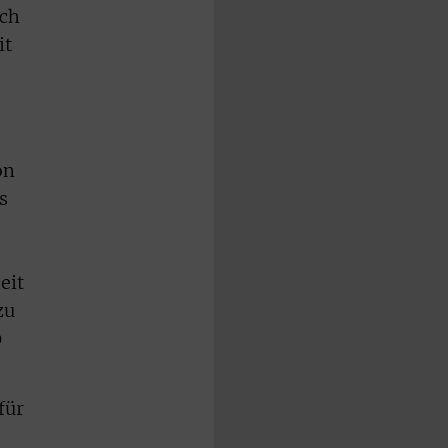
ich
it
on
s
eit
zu
0
für