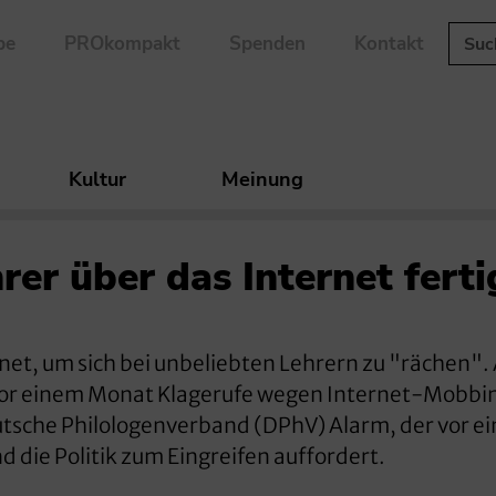
be
PROkompakt
Spenden
Kontakt
Kultur
Meinung
er über das Internet ferti
net, um sich bei unbeliebten Lehrern zu "rächen".
 vor einem Monat Klagerufe wegen Internet-Mobbi
eutsche Philologenverband (DPhV) Alarm, der vor ei
 die Politik zum Eingreifen auffordert.