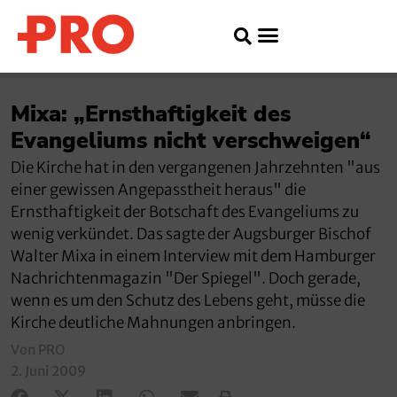
Mixa: „Ernsthaftigkeit des
Evangeliums nicht verschweigen“
Die Kirche hat in den vergangenen Jahrzehnten "aus
einer gewissen Angepasstheit heraus" die
Ernsthaftigkeit der Botschaft des Evangeliums zu
wenig verkündet. Das sagte der Augsburger Bischof
Walter Mixa in einem Interview mit dem Hamburger
Nachrichtenmagazin "Der Spiegel". Doch gerade,
wenn es um den Schutz des Lebens geht, müsse die
Kirche deutliche Mahnungen anbringen.
Von PRO
2. Juni 2009