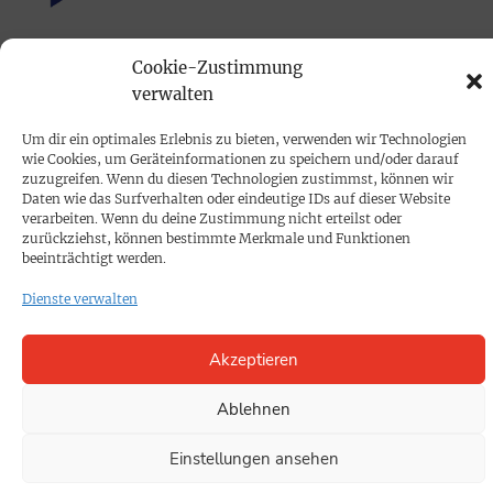
PRINTAUSGABE
Cookie-Zustimmung
verwalten
Mediadaten
Um dir ein optimales Erlebnis zu bieten, verwenden wir Technologien
PROKOMPAKT
wie Cookies, um Geräteinformationen zu speichern und/oder darauf
zuzugreifen. Wenn du diesen Technologien zustimmst, können wir
Impressum
Daten wie das Surfverhalten oder eindeutige IDs auf dieser Website
verarbeiten. Wenn du deine Zustimmung nicht erteilst oder
zurückziehst, können bestimmte Merkmale und Funktionen
SPENDEN
beeinträchtigt werden.
Datenschutz
Dienste verwalten
KONTAKT
Akzeptieren
Cookie-Richtlinie
Ablehnen
Einstellungen ansehen